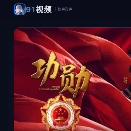
91
视频
｜数字影库