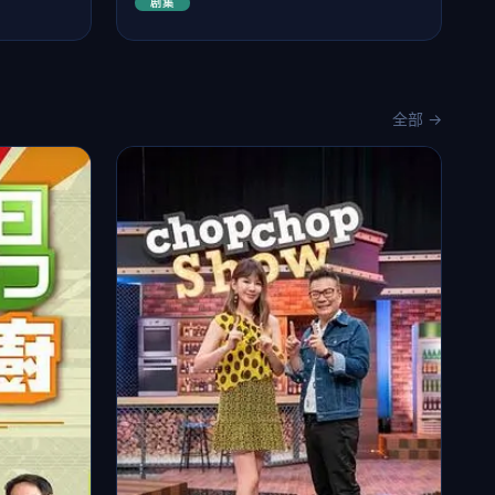
剧集
全部 →