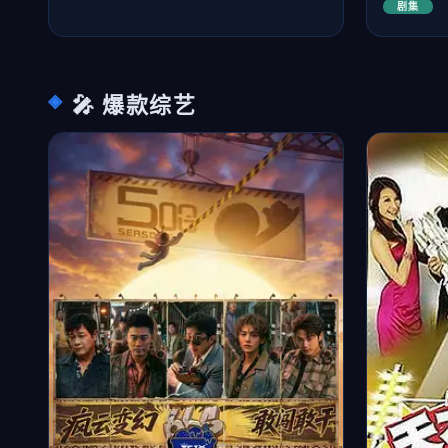
剧集
🎤 爆款综艺