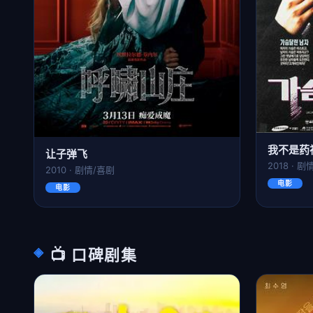
我不是药
让子弹飞
2018 · 
2010 · 剧情/喜剧
电影
电影
📺 口碑剧集