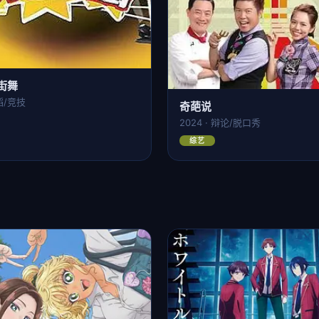
街舞
舞蹈/竞技
奇葩说
2024 · 辩论/脱口秀
综艺