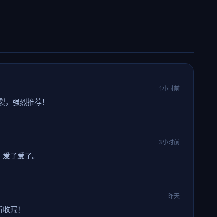
1小时前
裂，强烈推荐！
3小时前
，爱了爱了。
昨天
断收藏！