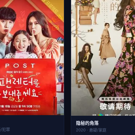
隐秘的角落
疑/犯罪
2020 · 悬疑/家庭