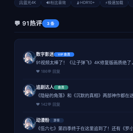
📀
蓝光4K
🔊
杜比音效
📡
HDR10+
⚡
极速加载
💬 91热评
3 条
数字影迷
VIP 会员
91视频太棒了！《让子弹飞》4K修复版画质绝
❤️ 186
💬 回复
追剧达人
会员
《隐秘的角落》和《沉默的真相》两部神作都在这
❤️ 142
💬 回复
动漫粉
游客
《伍六七》第四季终于在这里追到了！还有《罗小