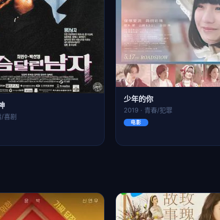
少年的你
神
2019 · 青春/犯罪
剧情/喜剧
电影