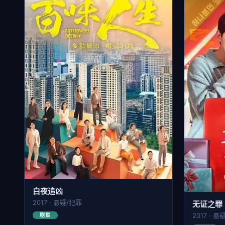
白夜追凶
2017 · 悬疑/犯罪
无证之罪
2017 · 悬
剧集