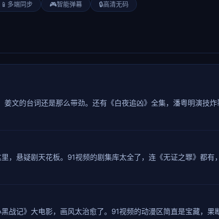
📱
多端同步
🎮
智能弹幕
🔒
高清无码
了，姜文的台词还是那么带劲。还有《白夜追凶》全集，潘粤明演技炸
里，悬疑剧天花板。91视频的剧集库太全了，连《无证之罪》都有
黑战记》大电影，画风太治愈了。91视频的动漫区简直是宝藏，果