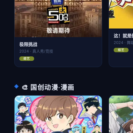
这！就是
2024 · 
极限挑战
综艺
2024 · 真人秀/竞技
综艺
🎨 国创动漫·漫画