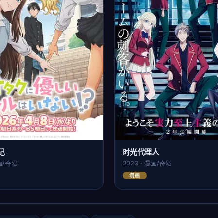
记
时光代理人
动画/奇幻
2023 · 漫画/奇幻
漫画