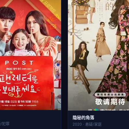
隐秘的角落
疑/犯罪
2020 · 悬疑/家庭