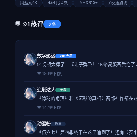
📀
蓝光4K
🔊
杜比音效
📡
HDR10+
⚡
极速加载
💬 91热评
3 条
数字影迷
VIP 会员
91视频太棒了！《让子弹飞》4K修复版画质绝
❤️ 186
💬 回复
追剧达人
会员
《隐秘的角落》和《沉默的真相》两部神作都在这
❤️ 142
💬 回复
动漫粉
游客
《伍六七》第四季终于在这里追到了！还有《罗小