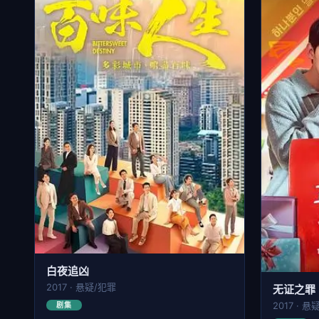
白夜追凶
2017 · 悬疑/犯罪
无证之罪
2017 · 悬
剧集