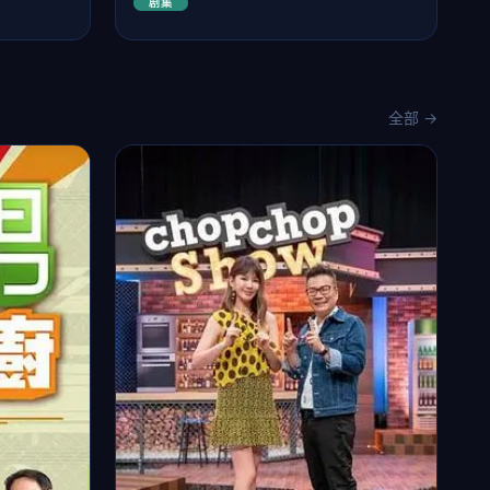
剧集
全部 →