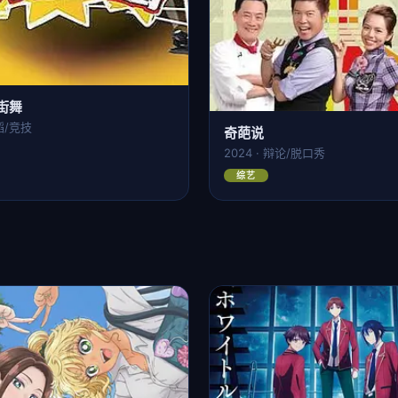
街舞
舞蹈/竞技
奇葩说
2024 · 辩论/脱口秀
综艺