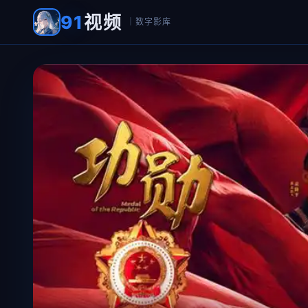
91
视频
｜数字影库