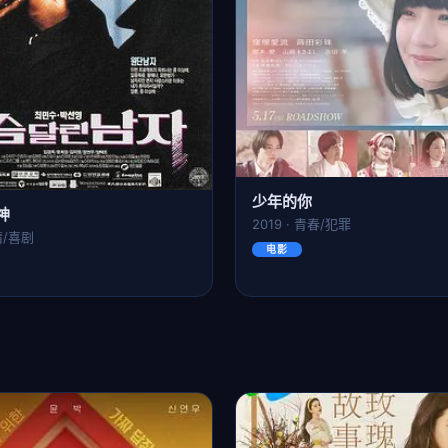
少年的你
神
2019 · 青春/犯罪
剧情/喜剧
电影