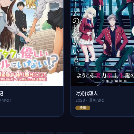
记
时光代理人
动画/奇幻
2023 · 漫画/奇幻
漫画