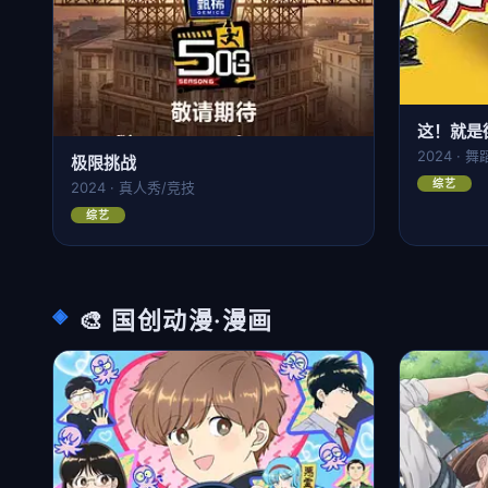
这！就是
2024 · 
极限挑战
综艺
2024 · 真人秀/竞技
综艺
🎨 国创动漫·漫画