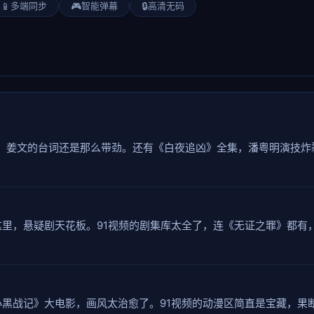
📱
多端同步
🎮
智能弹幕
🔒
高清无码
了，姜文的台词还是那么带劲。还有《白夜追凶》全集，潘粤明演技炸
里，悬疑剧天花板。91视频的剧集库太全了，连《无证之罪》都有
黑战记》大电影，画风太治愈了。91视频的动漫区简直是宝藏，果