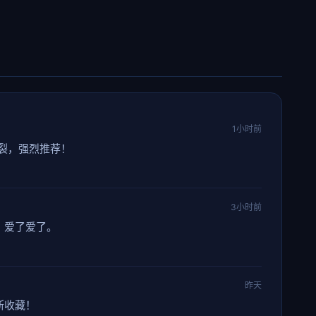
1小时前
裂，强烈推荐！
3小时前
，爱了爱了。
昨天
断收藏！