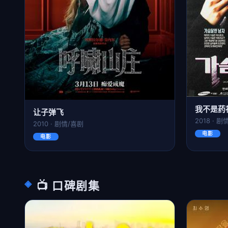
我不是药
让子弹飞
2018 · 
2010 · 剧情/喜剧
电影
电影
📺 口碑剧集