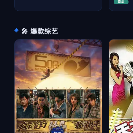
剧集
🎤 爆款综艺