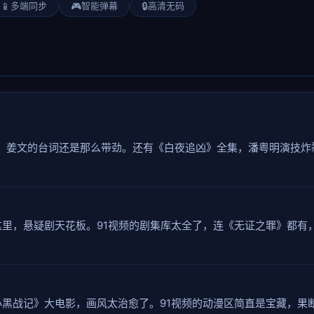
📱
多端同步
🎮
智能弹幕
🔒
高清无码
了，姜文的台词还是那么带劲。还有《白夜追凶》全集，潘粤明演技炸
里，悬疑剧天花板。91视频的剧集库太全了，连《无证之罪》都有
黑战记》大电影，画风太治愈了。91视频的动漫区简直是宝藏，果