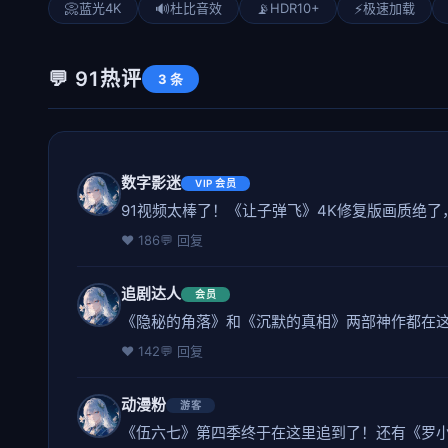
📀
蓝光4K
🔊
杜比音效
📡
HDR10+
⚡
极速加载
💬 91热评
3 条
数字影迷
VIP 会员
91视频太棒了！《让子弹飞》4K修复版画质绝
❤️ 186
💬 回复
追剧达人
会员
《隐秘的角落》和《沉默的真相》两部神作都在这
❤️ 142
💬 回复
动漫粉
游客
《伍六七》第四季终于在这里追到了！还有《罗小