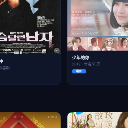
少年的你
神
2019 · 青春/犯罪
剧情/喜剧
电影