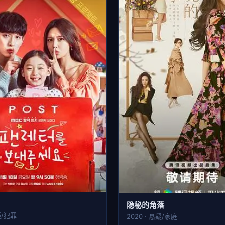
隐秘的角落
疑/犯罪
2020 · 悬疑/家庭