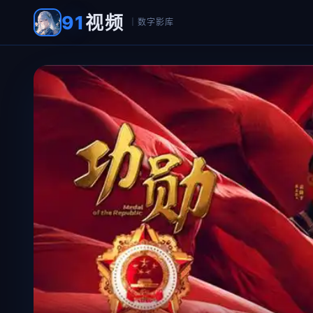
91
视频
｜数字影库