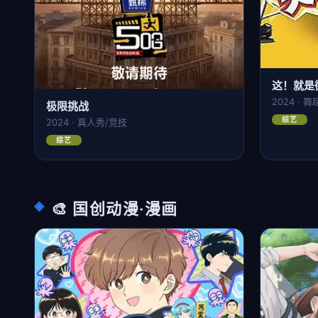
这！就是
2024 · 
极限挑战
综艺
2024 · 真人秀/竞技
综艺
🎨 国创动漫·漫画