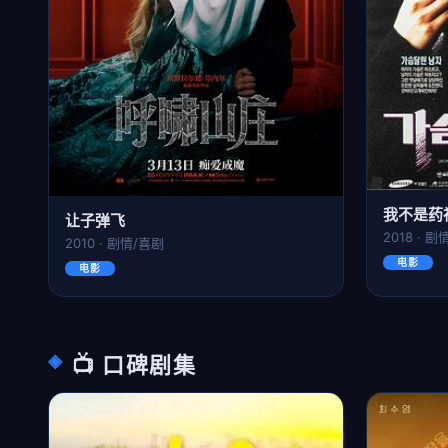
我不是药
让子弹飞
2018 · 
2010 · 剧情/喜剧
电影
电影
📺 口碑剧集