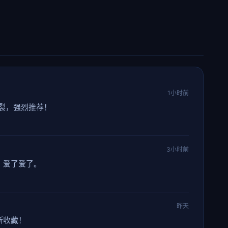
1小时前
裂，强烈推荐！
3小时前
，爱了爱了。
昨天
断收藏！