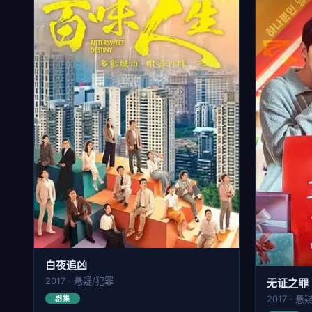
白夜追凶
2017 · 悬疑/犯罪
无证之罪
2017 · 悬
剧集