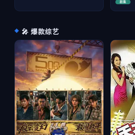
剧集
🎤 爆款综艺