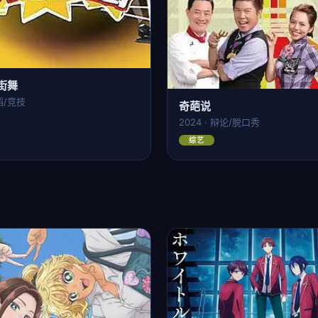
街舞
舞蹈/竞技
奇葩说
2024 · 辩论/脱口秀
综艺