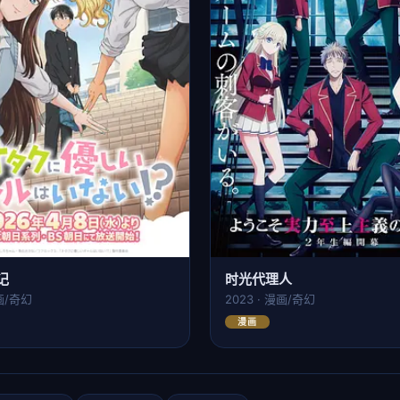
记
时光代理人
动画/奇幻
2023 · 漫画/奇幻
漫画