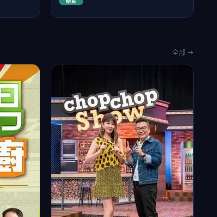
剧集
全部 →